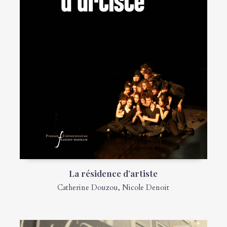
La résidence d’artiste
Catherine Douzou
,
Nicole Denoit