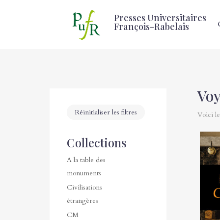
Presses Universitaires
François-Rabelais
Vo
Réinitialiser les filtres
Voici le
Collections
A la table des
monuments
Civilisations
étrangères
CM