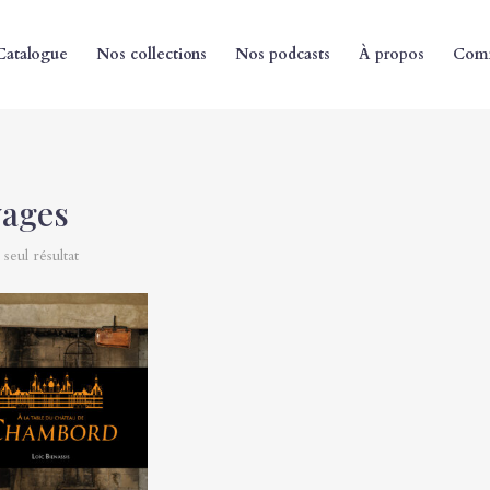
Catalogue
Nos collections
Nos podcasts
À propos
Comm
yages
 seul résultat