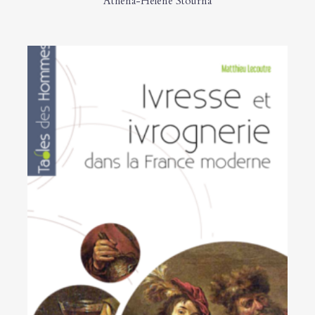
Athéna-Hélène Stourna