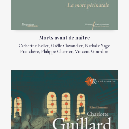
Morts avant de naître
Catherine Rollet
,
Gaëlle Clavandier
,
Nathalie Sage
Pranchère
,
Philippe Charrier
,
Vincent Gourdon