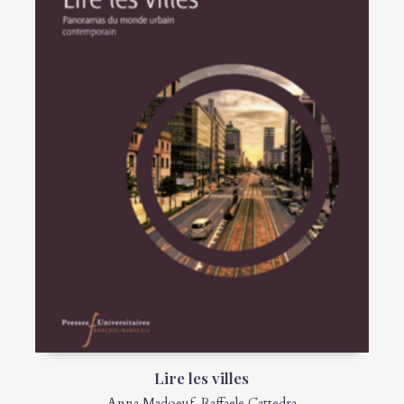
Lire les villes
Anna Madoeuf
,
Raffaele Cattedra