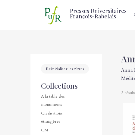
Presses Universitaires
François-Rabelais
An
Réinitialiser les filtres
Anna M
Médite
Collections
3 résult
A la table des
monuments
Civilisations
étrangères
CM