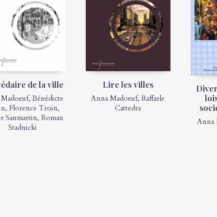
édaire de la ville
Lire les villes
Diver
loi
 Madoeuf
,
Bénédicte
Anna Madoeuf
,
Raffaele
soci
in
,
Florence Troin
,
Cattedra
er Sanmartin
,
Roman
Anna 
Stadnicki