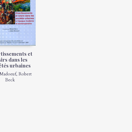
tissements et
sirs dans les
étés urbaines
Madoeuf
,
Robert
Beck