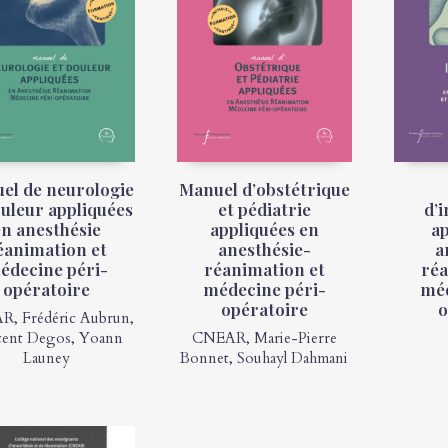
el de neurologie
Manuel d’obstétrique
ouleur appliquées
et pédiatrie
d’i
en anesthésie
appliquées en
ap
éanimation et
anesthésie-
a
édecine péri-
réanimation et
réa
opératoire
médecine péri-
méd
opératoire
o
AR
,
Frédéric Aubrun
,
cent Degos
,
Yoann
CNEAR
,
Marie-Pierre
Launey
Bonnet
,
Souhayl Dahmani