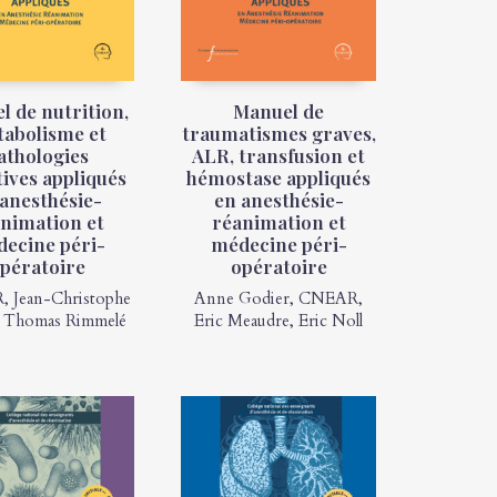
l de nutrition,
Manuel de
abolisme et
traumatismes graves,
athologies
ALR, transfusion et
tives appliqués
hémostase appliqués
 anesthésie-
en anesthésie-
nimation et
réanimation et
ecine péri-
médecine péri-
pératoire
opératoire
R
,
Jean-Christophe
Anne Godier
,
CNEAR
,
,
Thomas Rimmelé
Eric Meaudre
,
Eric Noll