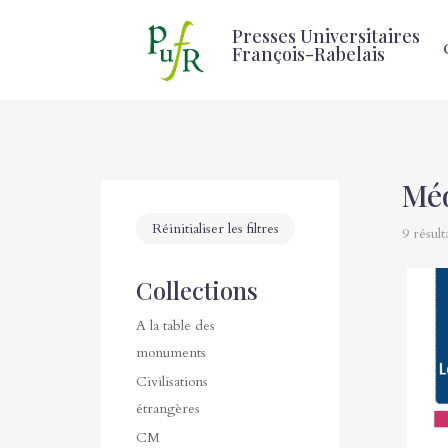
Presses Universitaires
François-Rabelais
Méd
Réinitialiser les filtres
9 résult
Collections
A la table des
monuments
Civilisations
étrangères
CM