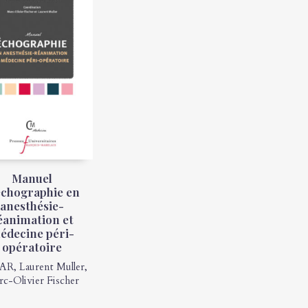
Manuel
échographie en
anesthésie-
éanimation et
édecine péri-
opératoire
AR
,
Laurent Muller
,
c-Olivier Fischer