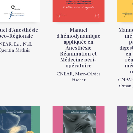
el d’Anesthésie
Manuel
Manue
oco-Régionale
d’hémodynamique
mét
appliquée en
p
NEAR
,
Eric Noll
,
Anesthésie
diges
Quentin Mathais
Réanimation et
en
Médecine péri-
réa
opératoire
méd
o
CNEAR
,
Marc-Olivier
Fischer
CNEA
Orban