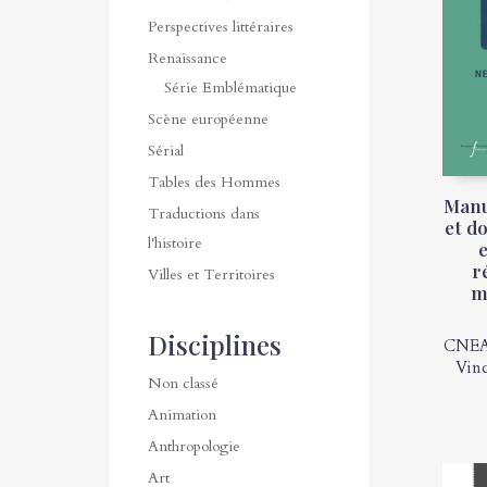
Perspectives littéraires
Renaissance
Série Emblématique
Scène européenne
Sérial
Tables des Hommes
Manu
Traductions dans
et d
l'histoire
r
Villes et Territoires
m
Disciplines
CNE
Vin
Non classé
Animation
Anthropologie
Art