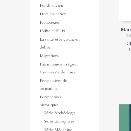
Fonds ancien
Hors collection
Iconotextes
Manu
L'officiel EDN
L
La santé et le vivant en
C
débats
Migrations
Patrimoine en région
Centre-Val de Loire
Perspectives de
formation
Perspectives
historiques
Série Archéologie
Série Entreprises
Série Médecine