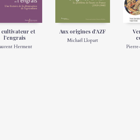
 cultivateur et
Aux origines d’AZF
Ve
l’engrais
c
Michaël Llopart
aurent Herment
Pierre