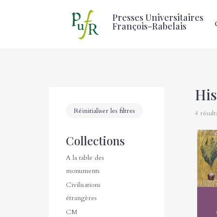
Presses Universitaires
François-Rabelais
His
Réinitialiser les filtres
4 résult
Collections
A la table des
monuments
Civilisations
étrangères
CM