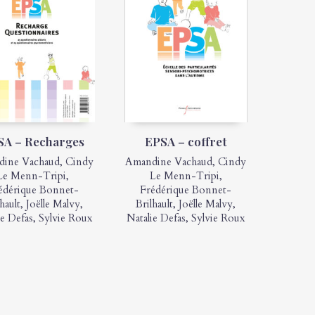
SA – Recharges
EPSA – coffret
ine Vachaud
,
Cindy
Amandine Vachaud
,
Cindy
Le Menn-Tripi
,
Le Menn-Tripi
,
édérique Bonnet-
Frédérique Bonnet-
hault
,
Joëlle Malvy
,
Brilhault
,
Joëlle Malvy
,
ie Defas
,
Sylvie Roux
Natalie Defas
,
Sylvie Roux