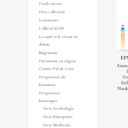
Fonds ancien
Hors collection
Iconotextes
L'officiel EDN
La santé et le vivant en
débats
Migrations
EP
Patrimoine en région
Amand
Centre-Val de Loire
Perspectives de
Fr
Bril
formation
Natal
Perspectives
historiques
Série Archéologie
Série Entreprises
Série Médecine