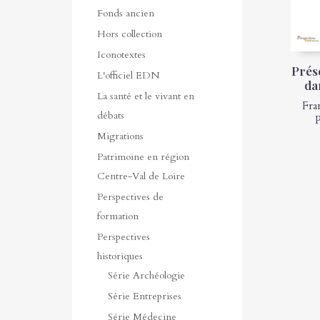
Fonds ancien
Hors collection
Iconotextes
Prése
L'officiel EDN
da
La santé et le vivant en
Fra
débats
P
Migrations
Patrimoine en région
Centre-Val de Loire
Perspectives de
formation
Perspectives
historiques
Série Archéologie
Série Entreprises
Série Médecine