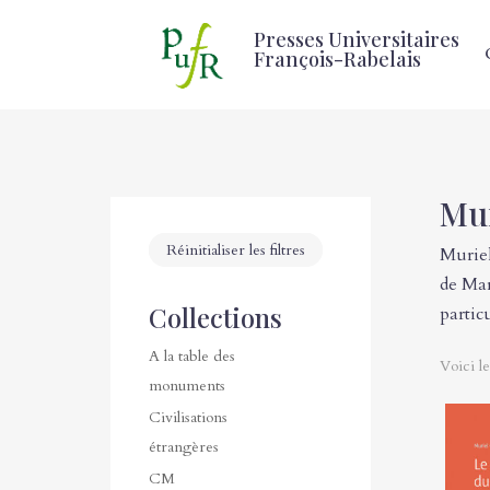
Presses Universitaires
François-Rabelais
Mur
Réinitialiser les filtres
Muriel
de Mar
Collections
partic
A la table des
Voici le
monuments
Civilisations
étrangères
CM