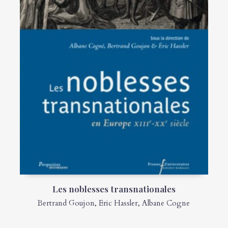
Les noblesses transnationales
Bertrand Goujon
,
Eric Hassler
,
Albane Cogne