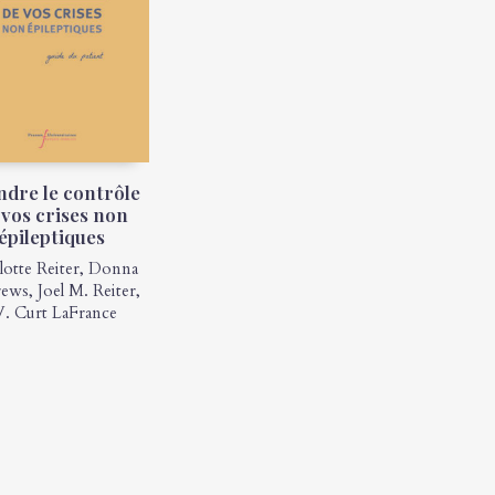
ndre le contrôle
 vos crises non
épileptiques
lotte Reiter
,
Donna
rews
,
Joel M. Reiter
,
. Curt LaFrance