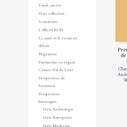
Fonds ancien
Hors collection
Iconotextes
L'officiel EDN
La santé et le vivant en
débats
Pre
Migrations
de
Patrimoine en région
Char
Centre-Val de Loire
And
Perspectives de
W
formation
Perspectives
historiques
Série Archéologie
Série Entreprises
Série Médecine