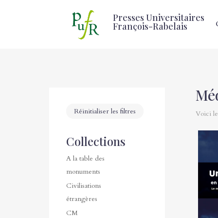
Presses Universitaires
François-Rabelais
Méd
Réinitialiser les filtres
Voici le
Collections
A la table des
monuments
Civilisations
étrangères
CM