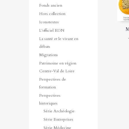
Fonds ancien
Hors collection
Iconotextes
M
L'officiel EDN
La santé et le vivant en
débats
Migrations
Patrimoine en région
Centre-Val de Loire
Perspectives de
formation
Perspectives
historiques
Série Archéologie
Série Entreprises
Série Médecine