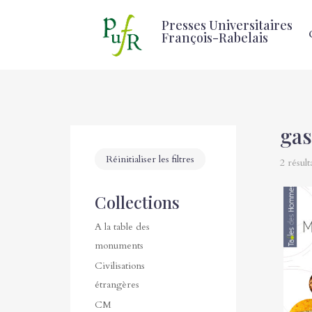
Presses Universitaires
François-Rabelais
gas
Réinitialiser les filtres
2 résult
Collections
A la table des
monuments
Civilisations
étrangères
CM