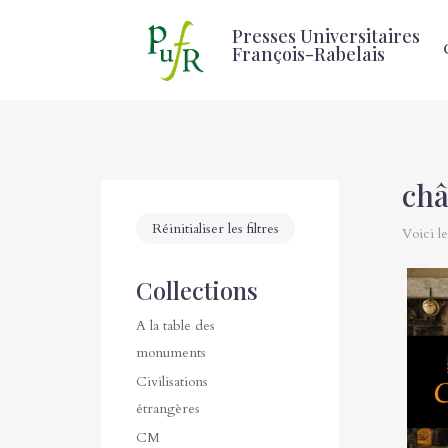
Presses Universitaires
François-Rabelais
ch
Réinitialiser les filtres
Voici le
Collections
A la table des
monuments
Civilisations
étrangères
CM