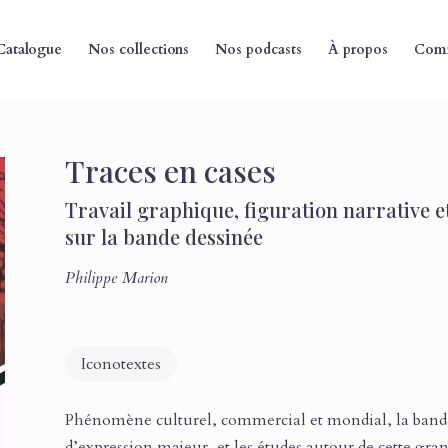
Catalogue
Nos collections
Nos podcasts
À propos
Comm
Traces en cases
Travail graphique, figuration narrative et
sur la bande dessinée
Philippe Marion
Iconotextes
Phénomène culturel, commercial et mondial, la band
d’expression majeur, et les études autour de cette gr