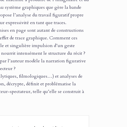
t au système graphiques que gère la bande
ropose l’analyse du travail figuratif propre
r expressivité en tant que traces.
mises en page sont autant de constructions
un effet de trace graphique. Comment ces
le et singulière impulsion d’un geste
ourrit intensément le structure du récit ?
 par l’auteur modèle la narration figurative
ecteur ?
lytiques, filmologiques…) et analyses de
on, décrypte, définit et problématise la
cteur-spectateur, telle qu’elle se construit à