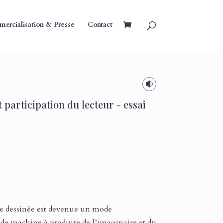
ercialisation & Presse
Contact

 participation du lecteur - essai
e dessinée est devenue un mode
ande machine à produire de l’imaginaire et du