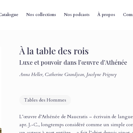
Catalogue
Nos collections
Nos podcasts
À propos
Comm
À la table des rois
Luxe et pouvoir dans l’œuvre d’Athénée
Anna Heller
,
Catherine Grandjean
,
Jocelyne Peigney
Tables des Hommes
L’œuvre d’Athénée de Naucratis – écrivain de langue 
apr. J.-C., longtemps considéré comme un simple c
un auteur à part entière – a fait l’objet depuis ving