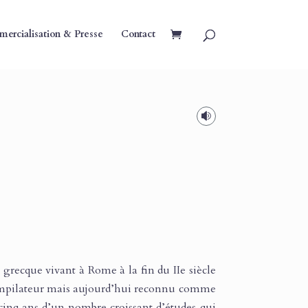
ercialisation & Presse
Contact

grecque vivant à Rome à la fin du IIe siècle
ompilateur mais aujourd’hui reconnu comme
t-cinq ans d’un nombre croissant d’études qui