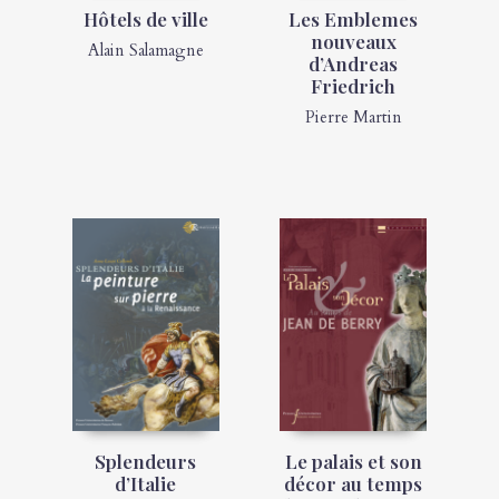
Hôtels de ville
Les Emblemes
nouveaux
Alain Salamagne
d’Andreas
Friedrich
Pierre Martin
Splendeurs
Le palais et son
d’Italie
décor au temps