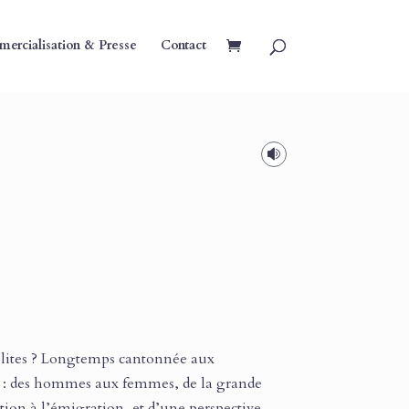
ercialisation & Presse
Contact

s élites ? Longtemps cantonnée aux
ie : des hommes aux femmes, de la grande
tion à l’émigration, et d’une perspective