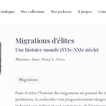
Catalogue
Nos collections
Nos podcasts
À propos
Comm
Migrations d’élites
Une histoire-monde (XVIe-XXIe siècle)
Marianne Amar
,
Nancy L. Green
Migrations
Faut-il relire l’histoire des migrations en partant de
prolétaires, la recherche s’est progressivement élarg
industrie aux ateliers et aux commerces, de l’immigra