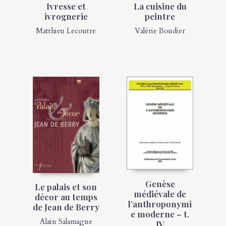
Ivresse et
La cuisine du
ivrognerie
peintre
Matthieu Lecoutre
Valérie Boudier
Genèse
Le palais et son
médiévale de
décor au temps
l’anthroponymi
de Jean de Berry
e moderne – t.
Alain Salamagne
IV